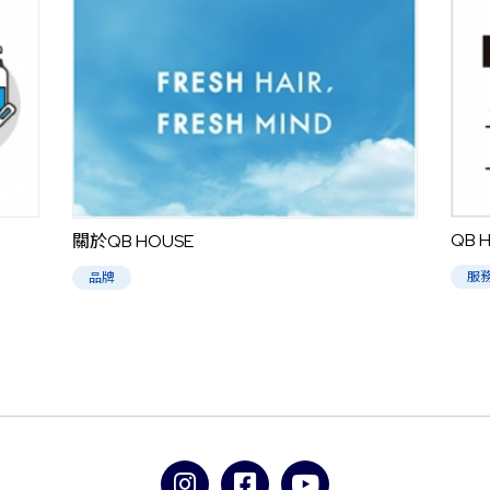
QB
關於QB HOUSE
服
品牌